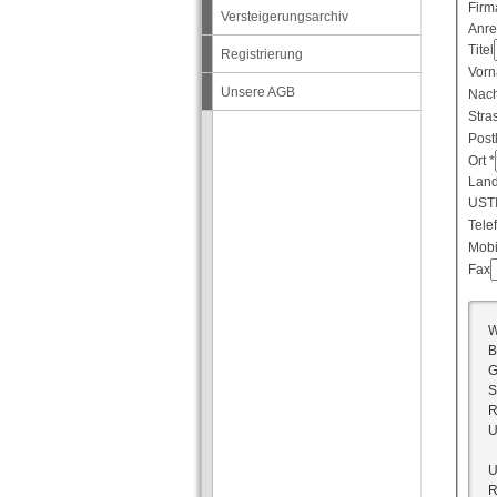
Firm
Versteigerungsarchiv
Anr
Titel
Registrierung
Vor
Unsere AGB
Nac
Stra
Post
Ort
*
Lan
USTI
Tele
Mobi
Fax
W
B
G
S
R
U
U
R