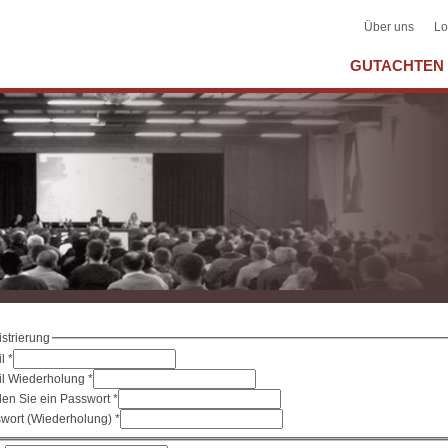
Über uns
Lo
GUTACHTEN 
strierung
il
*
l Wiederholung
*
en Sie ein Passwort
*
wort (Wiederholung)
*