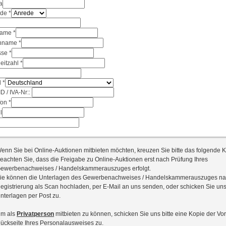
a
ede
*
name
*
hname
*
sse
*
leitzahl
*
d
*
D / IVA-Nr::
fon
*
l
enn Sie bei Online-Auktionen mitbieten möchten, kreuzen Sie bitte das folgende 
eachten Sie, dass die Freigabe zu Online-Auktionen erst nach Prüfung Ihres
ewerbenachweises / Handelskammerauszuges erfolgt.
ie können die Unterlagen des Gewerbenachweises / Handelskammerauszuges na
egistrierung als Scan hochladen, per E-Mail an uns senden, oder schicken Sie uns
nterlagen per Post zu.
m als
Privatperson
mitbieten zu können, schicken Sie uns bitte eine Kopie der Vo
ückseite Ihres Personalausweises zu.