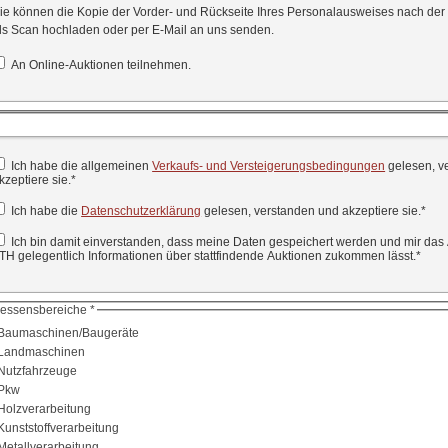
ie können die Kopie der Vorder- und Rückseite Ihres Personalausweises nach der
ls Scan hochladen oder per E-Mail an uns senden.
An Online-Auktionen teilnehmen.
Ich habe die allgemeinen
Verkaufs- und Versteigerungsbedingungen
gelesen, v
kzeptiere sie.
*
Ich habe die
Datenschutzerklärung
gelesen, verstanden und akzeptiere sie.
*
Ich bin damit einverstanden, dass meine Daten gespeichert werden und mir das
TH gelegentlich Informationen über stattfindende Auktionen zukommen lässt.
*
ressensbereiche *
Baumaschinen/Baugeräte
Landmaschinen
Nutzfahrzeuge
Pkw
Holzverarbeitung
unststoffverarbeitung
etallverarbeitung