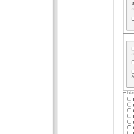
S
a
a
A
Inte
K
M