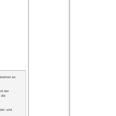
Kästchen an.
ch der
 die
rder- und